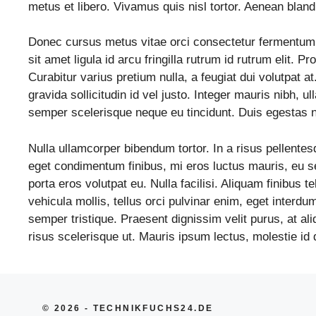
metus et libero. Vivamus quis nisl tortor. Aenean blandi
Donec cursus metus vitae orci consectetur fermentum 
sit amet ligula id arcu fringilla rutrum id rutrum elit. 
Curabitur varius pretium nulla, a feugiat dui volutpat at
gravida sollicitudin id vel justo. Integer mauris nibh, 
semper scelerisque neque eu tincidunt. Duis egestas n
Nulla ullamcorper bibendum tortor. In a risus pellentes
eget condimentum finibus, mi eros luctus mauris, eu s
porta eros volutpat eu. Nulla facilisi. Aliquam finibus 
vehicula mollis, tellus orci pulvinar enim, eget inter
semper tristique. Praesent dignissim velit purus, at aliqu
risus scelerisque ut. Mauris ipsum lectus, molestie id 
© 2026 - TECHNIKFUCHS24.DE