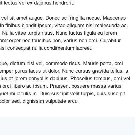
t lectus vel ex dapibus hendrerit.
vel sit amet augue. Donec ac fringilla neque. Maecenas
Proin finibus blandit ipsum, vitae aliquam nisl malesuada ac.
. Nulla vitae turpis risus. Nunc luctus ligula eu lorem
ullamcorper nec faucibus non, varius non orci. Curabitur
isl consequat nulla condimentum laoreet.
que, dictum nisl vel, commodo risus. Mauris porta, orci
emper purus lacus ut dolor. Nunc cursus gravida tellus, a
tellus at lorem convallis dapibus. Phasellus tempus, orci vel
dum orci libero ac ipsum. Praesent posuere massa varius
et mi iaculis in. Duis suscipit velit turpis, quis suscipit
dolor sed, dignissim vulputate arcu.