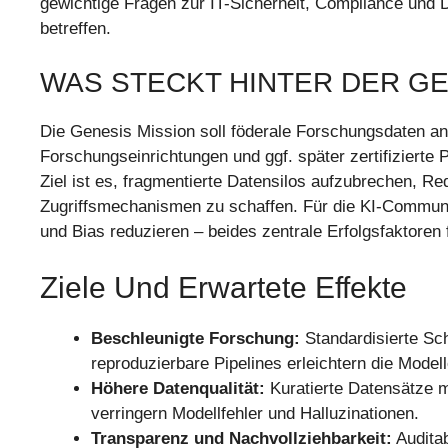
gewichtige Fragen zur IT-Sicherheit, Compliance und 
betreffen.
WAS STECKT HINTER DER GE
Die Genesis Mission soll föderale Forschungsdaten a
Forschungseinrichtungen und ggf. später zertifizierte 
Ziel ist es, fragmentierte Datensilos aufzubrechen, R
Zugriffsmechanismen zu schaffen. Für die KI-Communit
und Bias reduzieren – beides zentrale Erfolgsfaktoren 
Ziele Und Erwartete Effekte
Beschleunigte Forschung:
Standardisierte Sc
reproduzierbare Pipelines erleichtern die Model
Höhere Datenqualität:
Kuratierte Datensätze 
verringern Modellfehler und Halluzinationen.
Transparenz und Nachvollziehbarkeit:
Auditab