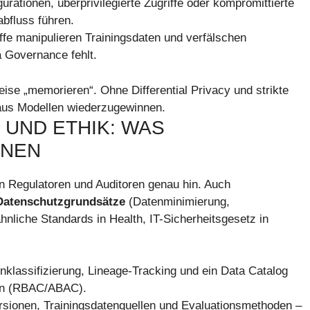
urationen, überprivilegierte Zugriffe oder kompromittierte
bfluss führen.
fe manipulieren Trainingsdaten und verfälschen
 Governance fehlt.
ise „memorieren“. Ohne Differential Privacy und strikte
e aus Modellen wiederzugewinnen.
UND ETHIK: WAS
NNEN
n Regulatoren und Auditoren genau hin. Auch
Datenschutzgrundsätze
(Datenminimierung,
nliche Standards in Health, IT-Sicherheitsgesetz in
nklassifizierung, Lineage-Tracking und ein Data Catalog
hten (RBAC/ABAC).
sionen, Trainingsdatenquellen und Evaluationsmethoden –