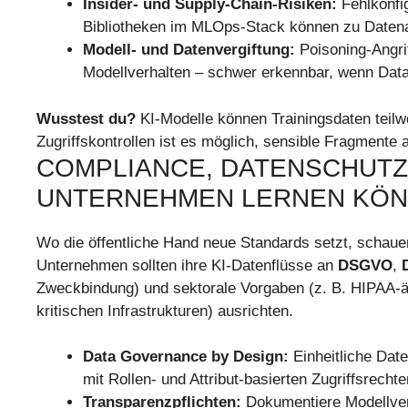
Insider- und Supply-Chain-Risiken:
Fehlkonfig
Bibliotheken im MLOps-Stack können zu Datena
Modell- und Datenvergiftung:
Poisoning-Angrif
Modellverhalten – schwer erkennbar, wenn Data
Wusstest du?
KI-Modelle können Trainingsdaten teilwe
Zugriffskontrollen ist es möglich, sensible Fragment
COMPLIANCE, DATENSCHUTZ 
UNTERNEHMEN LERNEN KÖ
Wo die öffentliche Hand neue Standards setzt, schaue
Unternehmen sollten ihre KI-Datenflüsse an
DSGVO
,
Zweckbindung) und sektorale Vorgaben (z. B. HIPAA-äh
kritischen Infrastrukturen) ausrichten.
Data Governance by Design:
Einheitliche Date
mit Rollen- und Attribut-basierten Zugriffsrec
Transparenzpflichten:
Dokumentiere Modellver