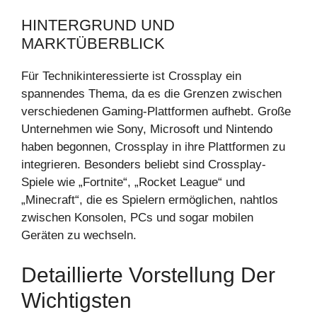
HINTERGRUND UND
MARKTÜBERBLICK
Für Technikinteressierte ist Crossplay ein
spannendes Thema, da es die Grenzen zwischen
verschiedenen Gaming-Plattformen aufhebt. Große
Unternehmen wie Sony, Microsoft und Nintendo
haben begonnen, Crossplay in ihre Plattformen zu
integrieren. Besonders beliebt sind Crossplay-
Spiele wie „Fortnite“, „Rocket League“ und
„Minecraft“, die es Spielern ermöglichen, nahtlos
zwischen Konsolen, PCs und sogar mobilen
Geräten zu wechseln.
Detaillierte Vorstellung Der
Wichtigsten