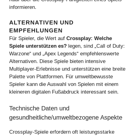
informieren.
ALTERNATIVEN UND
EMPFEHLUNGEN
Für Spieler, die Wert auf
Crossplay: Welche
Spiele unterstützen es?
legen, sind „Call of Duty:
Warzone“ und „Apex Legends“ empfehlenswerte
Alternativen. Diese Spiele bieten intensive
Multiplayer-Erlebnisse und unterstützen eine breite
Palette von Plattformen. Für umweltbewusste
Spieler kann die Auswahl von Spielen mit einem
kleineren digitalen Fußabdruck interessant sein.
Technische Daten und
gesundheitliche/umweltbezogene Aspekte
Crossplay-Spiele erfordern oft leistungsstarke