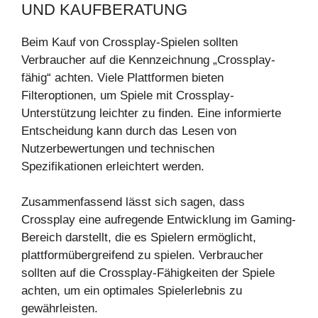
UND KAUFBERATUNG
Beim Kauf von Crossplay-Spielen sollten
Verbraucher auf die Kennzeichnung „Crossplay-
fähig“ achten. Viele Plattformen bieten
Filteroptionen, um Spiele mit Crossplay-
Unterstützung leichter zu finden. Eine informierte
Entscheidung kann durch das Lesen von
Nutzerbewertungen und technischen
Spezifikationen erleichtert werden.
Zusammenfassend lässt sich sagen, dass
Crossplay eine aufregende Entwicklung im Gaming-
Bereich darstellt, die es Spielern ermöglicht,
plattformübergreifend zu spielen. Verbraucher
sollten auf die Crossplay-Fähigkeiten der Spiele
achten, um ein optimales Spielerlebnis zu
gewährleisten.