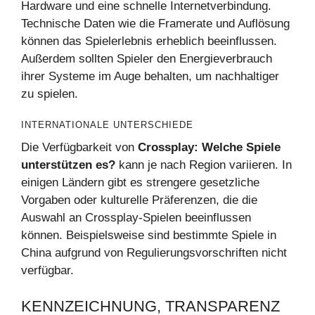
Hardware und eine schnelle Internetverbindung.
Technische Daten wie die Framerate und Auflösung
können das Spielerlebnis erheblich beeinflussen.
Außerdem sollten Spieler den Energieverbrauch
ihrer Systeme im Auge behalten, um nachhaltiger
zu spielen.
INTERNATIONALE UNTERSCHIEDE
Die Verfügbarkeit von
Crossplay: Welche Spiele
unterstützen es?
kann je nach Region variieren. In
einigen Ländern gibt es strengere gesetzliche
Vorgaben oder kulturelle Präferenzen, die die
Auswahl an Crossplay-Spielen beeinflussen
können. Beispielsweise sind bestimmte Spiele in
China aufgrund von Regulierungsvorschriften nicht
verfügbar.
KENNZEICHNUNG, TRANSPARENZ