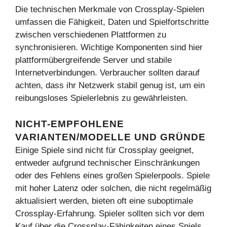
Die technischen Merkmale von Crossplay-Spielen
umfassen die Fähigkeit, Daten und Spielfortschritte
zwischen verschiedenen Plattformen zu
synchronisieren. Wichtige Komponenten sind hier
plattformübergreifende Server und stabile
Internetverbindungen. Verbraucher sollten darauf
achten, dass ihr Netzwerk stabil genug ist, um ein
reibungsloses Spielerlebnis zu gewährleisten.
NICHT-EMPFOHLENE
VARIANTEN/MODELLE UND GRÜNDE
Einige Spiele sind nicht für Crossplay geeignet,
entweder aufgrund technischer Einschränkungen
oder des Fehlens eines großen Spielerpools. Spiele
mit hoher Latenz oder solchen, die nicht regelmäßig
aktualisiert werden, bieten oft eine suboptimale
Crossplay-Erfahrung. Spieler sollten sich vor dem
Kauf über die Crossplay-Fähigkeiten eines Spiels