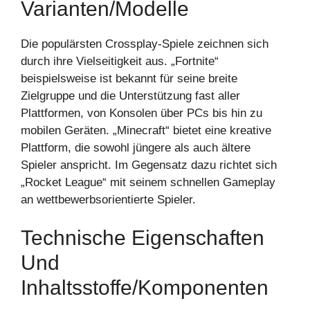
Varianten/Modelle
Die populärsten Crossplay-Spiele zeichnen sich
durch ihre Vielseitigkeit aus. „Fortnite“
beispielsweise ist bekannt für seine breite
Zielgruppe und die Unterstützung fast aller
Plattformen, von Konsolen über PCs bis hin zu
mobilen Geräten. „Minecraft“ bietet eine kreative
Plattform, die sowohl jüngere als auch ältere
Spieler anspricht. Im Gegensatz dazu richtet sich
„Rocket League“ mit seinem schnellen Gameplay
an wettbewerbsorientierte Spieler.
Technische Eigenschaften
Und
Inhaltsstoffe/Komponenten