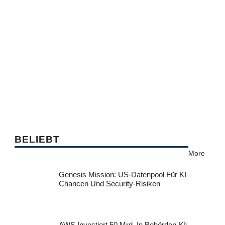
BELIEBT
More
Genesis Mission: US-Datenpool Für KI –
Chancen Und Security-Risiken
AWS Investiert 50 Mrd. In Behörden-KI: