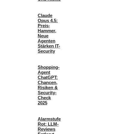
Claude
Opus 4.5:
Preis-
Hammer,
Neue
Agenten
Stärken IT-
Security
Shopping-
Agent
ChatGPT:
Chancen,
Risiken &
Security-
Check
2025
Alarmstufe
Rot: LLM-
Reviews