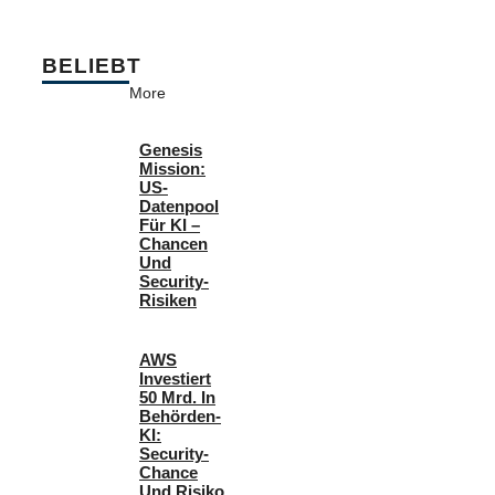
BELIEBT
More
Genesis
Mission:
US-
Datenpool
Für KI –
Chancen
Und
Security-
Risiken
AWS
Investiert
50 Mrd. In
Behörden-
KI:
Security-
Chance
Und Risiko