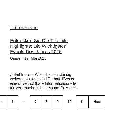
TECHNOLOGIE
Entdecken Sie Die Technik-
Highlights: Die Wichtigsten
Events Des Jahres 2025
Gamer
12. Mai 2025
„`html In einer Welt, die sich ständig
weiterentwickelt, sind Technik-Events
eine unverzichtbare Informationsquelle
für Verbraucher, die stets am Puls der...
us
1
…
7
8
9
10
11
Next