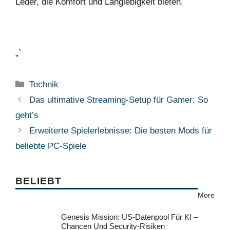
Leder, die Komfort und Langlebigkeit bieten.
„`
Kategorien
Technik
Das ultimative Streaming-Setup für Gamer: So
geht’s
Erweiterte Spielerlebnisse: Die besten Mods für
beliebte PC-Spiele
BELIEBT
More
Genesis Mission: US-Datenpool Für KI –
Chancen Und Security-Risiken